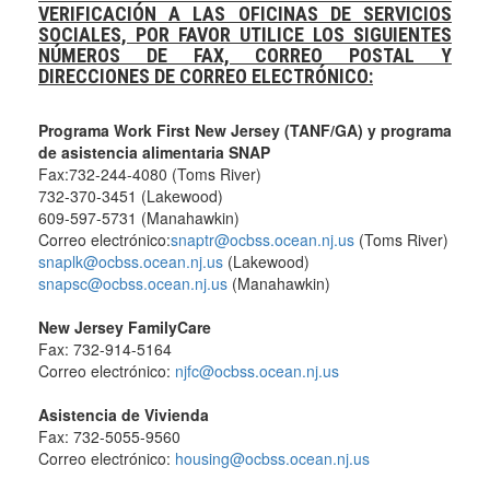
VERIFICACIÓN A LAS OFICINAS DE SERVICIOS
SOCIALES, POR FAVOR UTILICE LOS SIGUIENTES
NÚMEROS DE FAX, CORREO POSTAL Y
DIRECCIONES DE CORREO ELECTRÓNICO:
Programa Work First New Jersey (TANF/GA) y programa
de asistencia alimentaria SNAP
Fax:732-244-4080 (Toms River)
732-370-3451 (Lakewood)
609-597-5731 (Manahawkin)
Correo electrónico:
snaptr@ocbss.ocean.nj.us
(Toms River)
snaplk@ocbss.ocean.nj.us
(Lakewood)
snapsc@ocbss.ocean.nj.us
(Manahawkin)
New Jersey FamilyCare
Fax: 732-914-5164
Correo electrónico:
njfc@ocbss.ocean.nj.us
Asistencia de Vivienda
Fax: 732-5055-9560
Correo electrónico:
housing@ocbss.ocean.nj.us